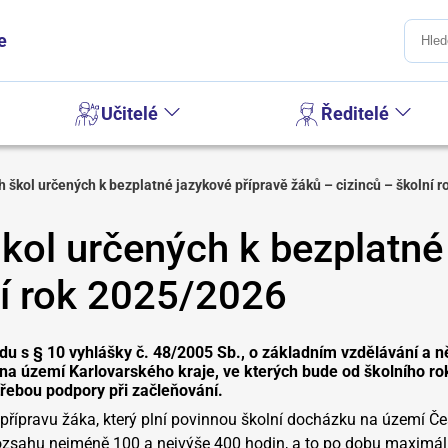
e
Učitelé
Ředitelé
škol určených k bezplatné jazykové přípravě žáků – cizinců – školní 
ol určených k bezplatné 
lní rok 2025/2026
du s § 10 vyhlášky č. 48/2005 Sb., o základním vzdělávání a n
 na území Karlovarského kraje, ve kterých bude od školního 
řebou podpory při začleňování.
 přípravu žáka, který plní povinnou školní docházku na území Č
 rozsahu nejméně 100 a nejvýše 400 hodin, a to po dobu maximá