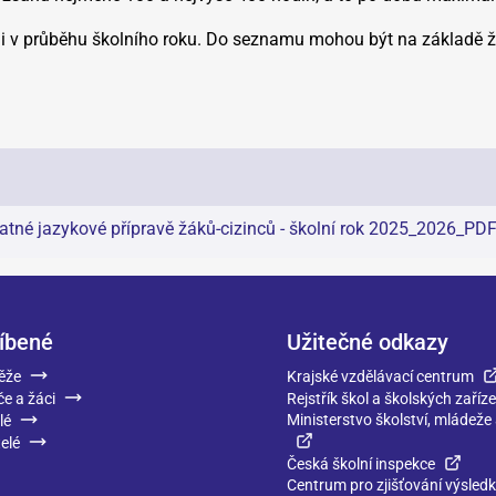
 i v průběhu školního roku. Do seznamu mohou být na základě žá
tné jazykové přípravě žáků-cizinců - školní rok 2025_2026_PD
íbené
Užitečné odkazy
ěže
Krajské vzdělávací centrum
če a žáci
Rejstřík škol a školských zaříze
Ministerstvo školství, mládeže
lé
elé
Česká školní inspekce
Centrum pro zjišťování výsled