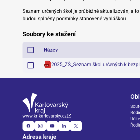
Seznam určených škol je průběžně aktualizován, a to
budou splněny podmínky stanovené vyhláškou.
Soubory ke stažení
Název
2025_ZŠ_Seznam škol určených k bezpla
Obl
Sout
Rodi
www.kr-karlovarsky.cz
Učite
Ředit
Adresa kraje