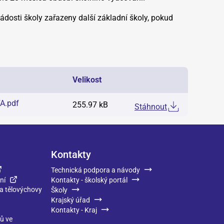
dosti školy zařazeny další základní školy, pokud
Velikost
FA
.
pdf
255.97 kB
Stáhnout
Kontakty
Technická podpora a návody
ní
Kontakty - školský portál
 a tělovýchovy
Školy
Krajský úřad
Kontakty - Kraj
ků ve