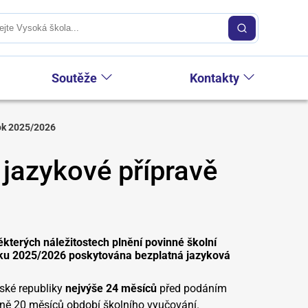
Soutěže
Kontakty
rok 2025/2026
jazykové přípravě
ěkterých náležitostech plnění povinné školní
roku 2025/2026 poskytována bezplatná jazyková
eské republiky
nejvýše 24 měsíců
před podáním
lně 20 měsíců období školního vyučování.