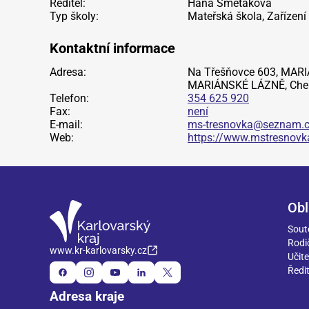
Ředitel:
Hana Smetáková
Typ školy:
Mateřská škola, Zařízení
Kontaktní informace
Adresa:
Na Třešňovce 603, MARI
MARIÁNSKÉ LÁZNĚ, Che
Telefon:
354 625 920
Fax:
není
E-mail:
ms-tresnovka@seznam.
Web:
https://www.mstresnovka
Obl
Sout
Rodi
www.kr-karlovarsky.cz
Učite
Ředit
Adresa kraje