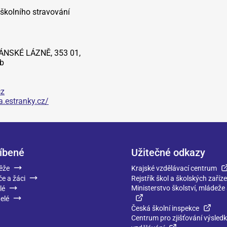
 školního stravování
ÁNSKÉ LÁZNĚ, 353 01,
b
cz
.estranky.cz/
íbené
Užitečné odkazy
ěže
Krajské vzdělávací centrum
če a žáci
Rejstřík škol a školských zaříze
Ministerstvo školství, mládeže
lé
elé
Česká školní inspekce
Centrum pro zjišťování výsled