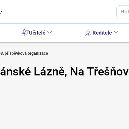
e
Učitelé
Ředitelé
3, příspěvková organizace
iánské Lázně, Na Třešňov