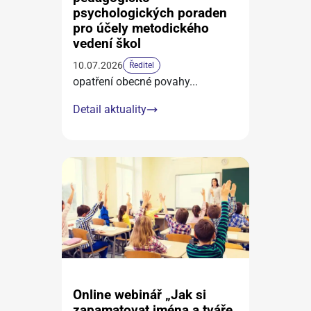
psychologických poraden
pro účely metodického
vedení škol
10.07.2026
Ředitel
opatření obecné povahy
...
Detail aktuality
Online webinář „Jak si
zapamatovat jména a tváře