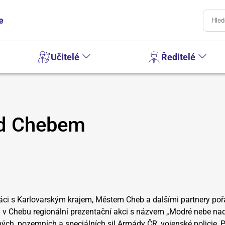
e
Učitelé
Ředitelé
ad Chebem
ci s Karlovarským krajem, Městem Cheb a dalšími partnery poř
šti v Chebu regionální prezentační akci s názvem „Modré nebe n
ých, pozemních a speciálních sil Armády ČR, vojenské policie, 