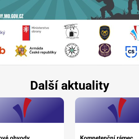
Další aktuality
ové obvody
Kompetenční rámec