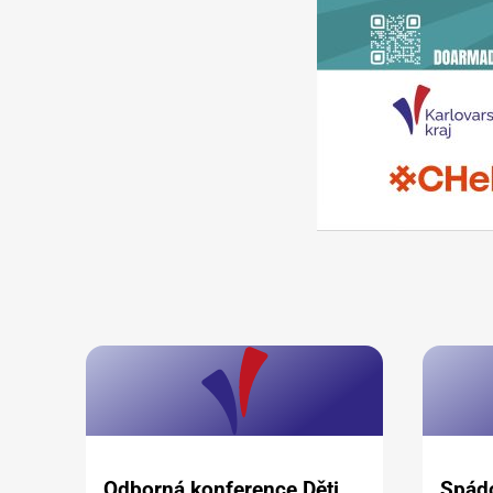
Odborná konference Děti
Spád