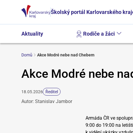
Školský portál Karlovarského kraj
Aktuality
Rodiče a žáci
Domů
Akce Modré nebe nad Chebem
Akce Modré nebe n
18.05.2026
Ředitel
Autor: Stanislav Jambor
Armáda ČR ve spoluprá
9:00 do 19:00 na leti
k vidění ukázky vzdušn