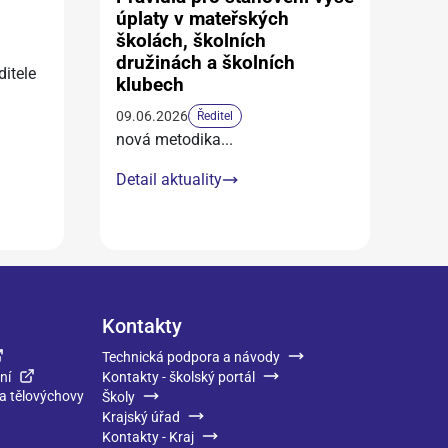
úplaty v mateřských
školách, školních
družinách a školních
itele
klubech
09.06.2026
Ředitel
nová metodika
...
Detail aktuality
Kontakty
Technická podpora a návody
ní
Kontakty - školský portál
 a tělovýchovy
Školy
Krajský úřad
Kontakty - Kraj