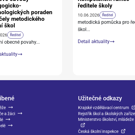
gogicko-
ředitele školy
hologických poraden
10.06.2026
Ředitel
čely metodického
metodická pomůcka pro řed
í škol
škol
...
2026
Ředitel
Detail aktuality
ní obecné povahy
...
aktuality
íbené
Užitečné odkazy
ěže
Krajské vzdělávací centrum
če a žáci
Rejstřík škol a školských zaříze
Ministerstvo školství, mládeže
lé
elé
Česká školní inspekce