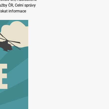
užby ČR, Celní správy
ískat informace