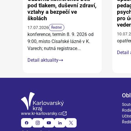
pod tlakem, duševní zdraví,
peda
vztahy a bezpečí ve
psyc
školách
pro ú
veden
17.07.2026
Ředitel
konference, termín 8. 9. 2026 od
10.07.
opatře
9:00, místo Císařské lázně v K.
Varech; nutná registrace
...
Detail 
Detail aktuality
Obl
Sout
Rodi
www.kr-karlovarsky.cz
Učite
Ředit