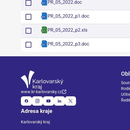
PR_05_2022
.
doc
PR_05_2022_p1
.
doc
PR_05_2022_p2
.
xls
PR_05_2022_p3
.
doc
Obl
Sout
Rodi
www.kr-karlovarsky.cz
Učite
Ředit
Adresa kraje
Karlovarský kraj