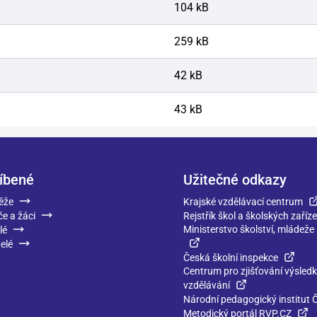
104 kB
259 kB
42 kB
43 kB
íbené
Užitečné odkazy
ěže
Krajské vzdělávací centrum
če a žáci
Rejstřík škol a školských zaříze
Ministerstvo školství, mládeže
lé
elé
Česká školní inspekce
Centrum pro zjišťování výsled
vzdělávání
Národní pedagogický institut 
Metodický portál RVP.CZ