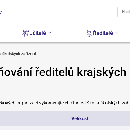
e
Učitelé
Ředitelé
a školských zařízení
ování ředitelů krajských
vkových organizací vykonávajících činnost škol a školských zař
Velikost