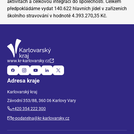
aktivitách a celkovou integraci do společnosti. Celkem
předpokládáme vydat 140.622 hlavních jídel v zařízeních
školního stravování v hodnotě 4.393.270,35 Kč.
www.kr-karlovarsky.cz
Adresa kraje
Karlovarský kraj
Závodní 353/88, 360 06 Karlovy Vary
+420 354 222 300
e-podatelna@kr-karlovarsky.cz