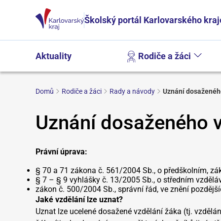
Školský portál Karlovarského kraj
Aktuality
Rodiče a žáci
Domů
Rodiče a žáci
Rady a návody
Uznání dosaženéh
Uznání dosaženého v
Právní úprava:
§ 70 a 71 zákona č. 561/2004 Sb., o předškolním, zá
§ 7 – § 9 vyhlášky č. 13/2005 Sb., o středním vzděláv
zákon č. 500/2004 Sb., správní řád, ve znění pozdějš
Jaké vzdělání lze uznat?
Uznat lze ucelené dosažené vzdělání žáka (tj. vzdělá