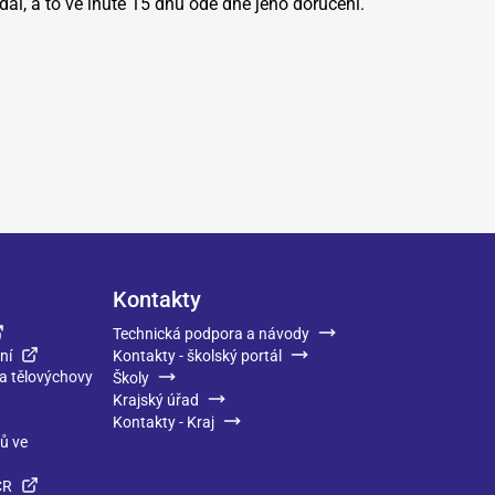
al, a to ve lhůtě 15 dnů ode dne jeho doručení.
Kontakty
Technická podpora a návody
ní
Kontakty - školský portál
 a tělovýchovy
Školy
Krajský úřad
Kontakty - Kraj
ků ve
ČR