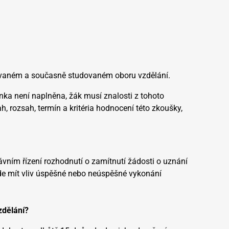
lvovaném a současně studovaném oboru vzdělání.
nka není naplněna, žák musí znalosti z tohoto
, rozsah, termín a kritéria hodnocení této zkoušky,
ávním řízení rozhodnutí o zamítnutí žádosti o uznání
de mít vliv úspěšné nebo neúspěšné vykonání
zdělání?