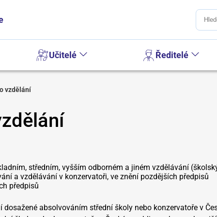
e
Učitelé
Ředitelé
o vzdělání
zdělání
kladním, středním, vyšším odborném a jiném vzdělávání (školský
ání a vzdělávání v konzervatoři, ve znění pozdějších předpisů
ích předpisů
ní dosažené absolvováním střední školy nebo konzervatoře v Čes