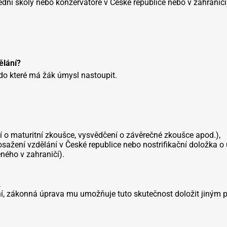
řední školy nebo konzervatoře v České republice nebo v zahraničí
ělání?
 do které má žák úmysl nastoupit.
 o maturitní zkoušce, vysvědčení o závěrečné zkoušce apod.),
sažení vzdělání v České republice nebo nostrifikační doložka o
eného v zahraničí).
,
ní, zákonná úprava mu umožňuje tuto skutečnost doložit jiným