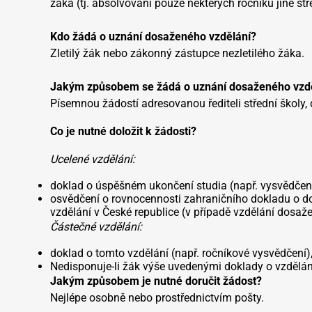
žáka (tj. absolvování pouze některých ročníků jiné st
Kdo žádá o uznání dosaženého vzdělání?
Zletilý žák nebo zákonný zástupce nezletilého žáka.
Jakým způsobem se žádá o uznání dosaženého vzd
Písemnou žádostí adresovanou řediteli střední školy,
Co je nutné doložit k žádosti?
Ucelené vzdělání:
doklad o úspěšném ukončení studia (např. vysvědčení
osvědčení o rovnocennosti zahraničního dokladu o do
vzdělání v České republice (v případě vzdělání dosaž
Částečné vzdělání:
doklad o tomto vzdělání (např. ročníkové vysvědčení)
Nedisponuje-li žák výše uvedenými doklady o vzdělá
Jakým způsobem je nutné doručit žádost?
Nejlépe osobně nebo prostřednictvím pošty.