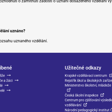
rozhodnutí o zamítnutí žádosti o uznání dosaženého vzdělání vyd
dělání uznáno?
 rozsahu uznaného vzdělání.
íbené
Užitečné odkazy
ěže
Krajské vzdělávací centrum
če a žáci
Rejstřík škol a školských zaříze
Ministerstvo školství, mládeže
lé
elé
Česká školní inspekce
Centrum pro zjišťování výsled
vzdělávání
Národní pedagogický institut 