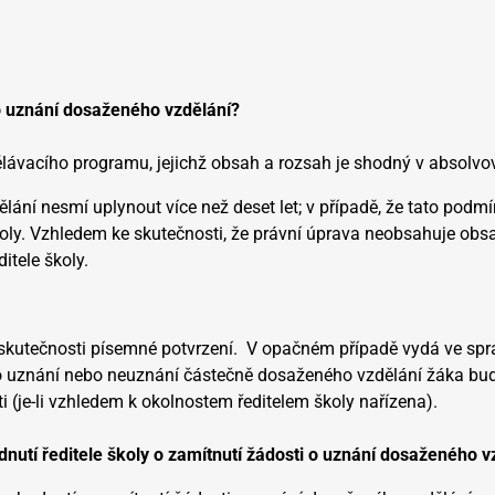
o uznání dosaženého vzdělání?
zdělávacího programu, jejichž obsah a rozsah je shodný v abso
ání nesmí uplynout více než deset let; v případě, že tato podmí
oly. Vzhledem ke skutečnosti, že právní úprava neobsahuje obsah
itele školy.
to skutečnosti písemné potvrzení. V opačném případě vydá ve spr
 o uznání nebo neuznání částečně dosaženého vzdělání žáka bu
i (je-li vzhledem k okolnostem ředitelem školy nařízena).
nutí ředitele školy o zamítnutí žádosti o uznání dosaženého v