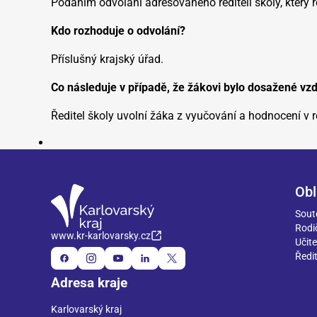
Podáním odvolání adresovaného řediteli školy, který 
Kdo rozhoduje o odvolání?
Příslušný krajský úřad.
Co následuje v případě, že žákovi bylo dosažené vz
Ředitel školy uvolní žáka z vyučování a hodnocení v
Obl
Sout
Rodi
www.kr-karlovarsky.cz
Učite
Ředit
Adresa kraje
Karlovarský kraj