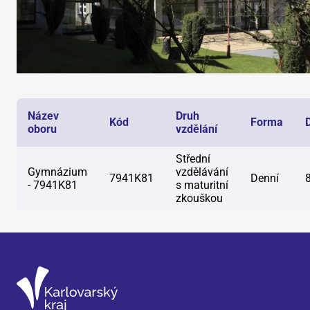
Název
Druh
Kód
Forma
oboru
vzdělání
Střední
Gymnázium
vzdělávání
7941K81
Denní
- 7941K81
s maturitní
zkouškou