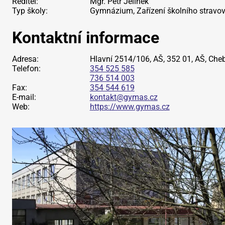
Ředitel:
Mgr. Petr Jelínek
Typ školy:
Gymnázium, Zařízení školního stravo
Kontaktní informace
Adresa:
Hlavní 2514/106, AŠ, 352 01, AŠ, Che
Telefon:
354 525 585
736 514 003
Fax:
354 544 619
E-mail:
kontakt@gymas.cz
Web:
https://www.gymas.cz