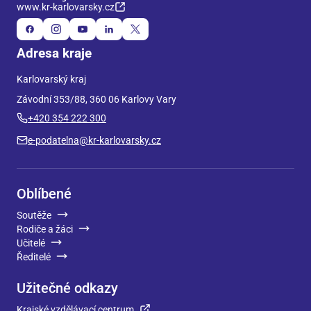
www.kr-karlovarsky.cz
Adresa kraje
Karlovarský kraj
Závodní 353/88, 360 06 Karlovy Vary
+420 354 222 300
e-podatelna@kr-karlovarsky.cz
Oblíbené
Soutěže
Rodiče a žáci
Učitelé
Ředitelé
Užitečné odkazy
Krajské vzdělávací centrum