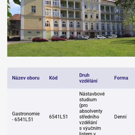
Druh
Název oboru
Kód
Forma
vzdělání
Nástavbové
studium
(pro
absolventy
Gastronomie
6541L51
středního
Denní
- 6541L51
vzdělání
s výučním
listem v