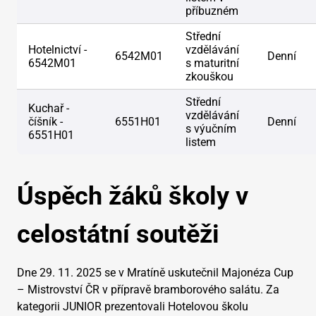
příbuzném
Střední
Hotelnictví -
vzdělávání
6542M01
Denní
6542M01
s maturitní
zkouškou
Střední
Kuchař -
vzdělávání
číšník -
6551H01
Denní
s výučním
6551H01
listem
Úspěch žáků školy v
celostátní soutěži
Dne 29. 11. 2025 se v Mratíně uskutečnil Majonéza Cup
– Mistrovství ČR v přípravě bramborového salátu. Za
kategorii JUNIOR prezentovali Hotelovou školu