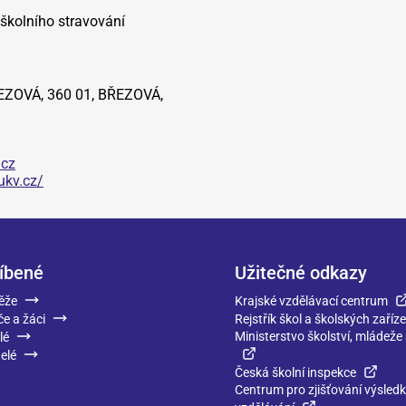
 školního stravování
EZOVÁ, 360 01, BŘEZOVÁ,
cz
ukv.cz/
íbené
Užitečné odkazy
ěže
Krajské vzdělávací centrum
če a žáci
Rejstřík škol a školských zaříze
Ministerstvo školství, mládeže
lé
elé
Česká školní inspekce
Centrum pro zjišťování výsled