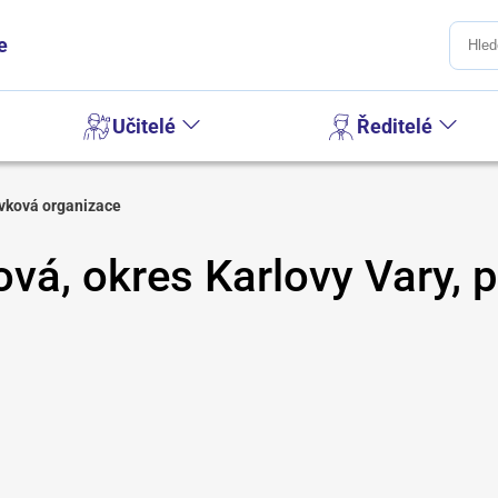
e
Učitelé
Ředitelé
ěvková organizace
vá, okres Karlovy Vary, 