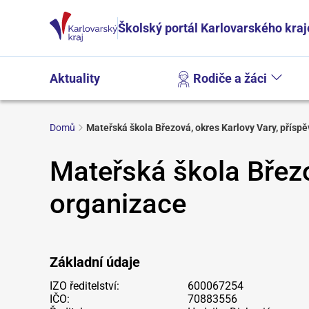
Školský portál Karlovarského kraj
Aktuality
Rodiče a žáci
Domů
Mateřská škola Březová, okres Karlovy Vary, přísp
Mateřská škola Březo
organizace
Základní údaje
IZO ředitelství:
600067254
IČO:
70883556