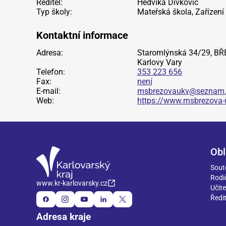
Ředitel:
Hedvika Divković
Typ školy:
Mateřská škola, Zařízení
Kontaktní informace
Adresa:
Staromlýnská 34/29, BŘ
Karlovy Vary
Telefon:
353 223 656
Fax:
není
E-mail:
msbrezovaukv@seznam.
Web:
https://www.msbrezova-
Obl
Sout
Rodi
www.kr-karlovarsky.cz
Učite
Ředit
Adresa kraje