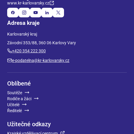
www.kr-karlovarsky.cz
Adresa kraje
Karlovarský kraj
Závodní 353/88, 360 06 Karlovy Vary
+420 354 222 300
e-podatelna@kr-karlovarsky.cz
Oblíbené
Soutěže
Rodiče a žáci
Učitelé
Ředitelé
Užitečné odkazy
Krajské vzdělávací centrum