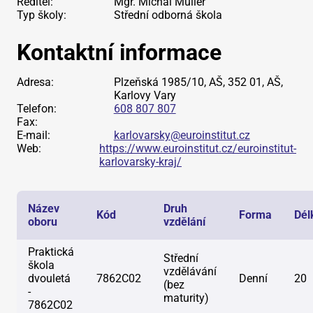
Ředitel:
Mgr. Michal Müller
Typ školy:
Střední odborná škola
Kontaktní informace
Adresa:
Plzeňská 1985/10, AŠ, 352 01, AŠ,
Karlovy Vary
Telefon:
608 807 807
Fax:
E-mail:
karlovarsky@euroinstitut.cz
Web:
https://www.euroinstitut.cz/euroinstitut-
karlovarsky-kraj/
Název
Druh
Kód
Forma
Dél
oboru
vzdělání
Praktická
Střední
škola
vzdělávání
dvouletá
7862C02
Denní
20
(bez
-
maturity)
7862C02