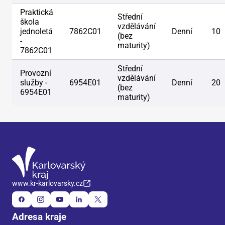
Praktická
Střední
škola
vzdělávání
jednoletá
7862C01
Denní
10
(bez
-
maturity)
7862C01
Střední
Provozní
vzdělávání
služby -
6954E01
Denní
20
(bez
6954E01
maturity)
www.kr-karlovarsky.cz
Adresa kraje