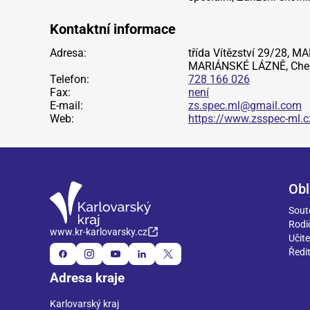
Kontaktní informace
Adresa:
třída Vítězství 29/28, 
MARIÁNSKÉ LÁZNĚ, Che
Telefon:
728 166 026
Fax:
není
E-mail:
zs.spec.ml@gmail.com
Web:
https://www.zsspec-ml.c
Obl
Sout
Rodi
www.kr-karlovarsky.cz
Učite
Ředit
Adresa kraje
Karlovarský kraj