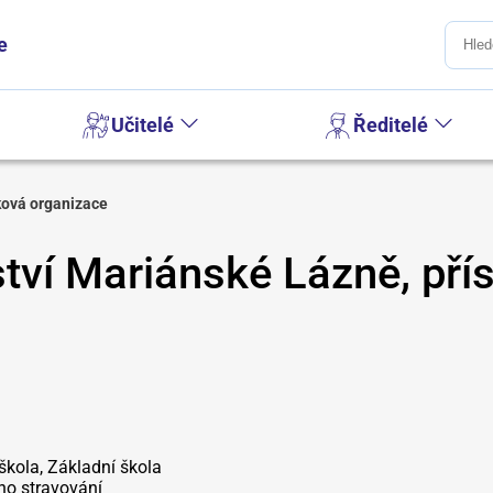
e
Učitelé
Ředitelé
ková organizace
ství Mariánské Lázně, př
škola, Základní škola
ího stravování