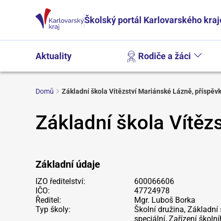
Školský portál Karlovarského kraj
Aktuality
Rodiče a žáci
Domů
Základní škola Vítězství Mariánské Lázně, příspěv
Základní škola Vítěz
Základní údaje
IZO ředitelství:
600066606
IČO:
47724978
Ředitel:
Mgr. Luboš Borka
Typ školy:
Školní družina, Základní 
speciální, Zařízení školn