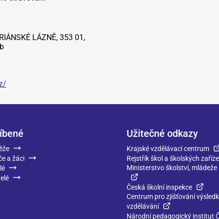
MARIÁNSKÉ LÁZNĚ, 353 01,
b
z/
íbené
Užitečné odkazy
ěže
Krajské vzdělávací centrum
če a žáci
Rejstřík škol a školských zaříze
Ministerstvo školství, mládeže
lé
elé
Česká školní inspekce
Centrum pro zjišťování výsled
vzdělávání
Národní pedagogický institut 