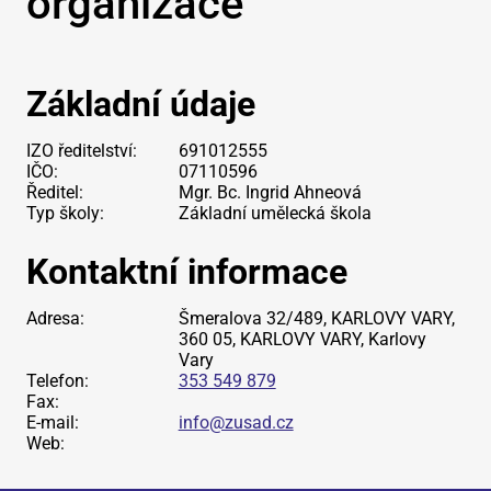
organizace
Základní údaje
IZO ředitelství:
691012555
IČO:
07110596
Ředitel:
Mgr. Bc. Ingrid Ahneová
Typ školy:
Základní umělecká škola
Kontaktní informace
Adresa:
Šmeralova 32/489, KARLOVY VARY,
360 05, KARLOVY VARY, Karlovy
Vary
Telefon:
353 549 879
Fax:
E-mail:
info@zusad.cz
Web: