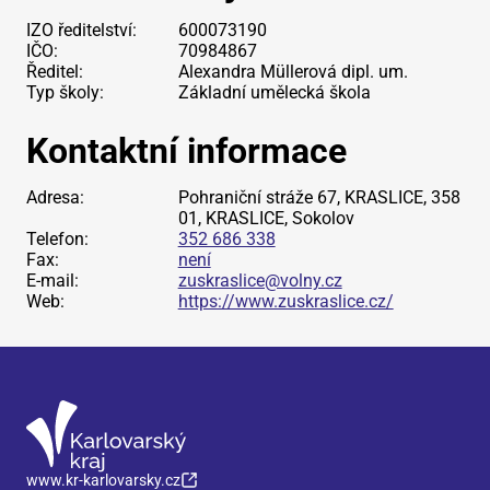
IZO ředitelství:
600073190
IČO:
70984867
Ředitel:
Alexandra Müllerová dipl. um.
Typ školy:
Základní umělecká škola
Kontaktní informace
Adresa:
Pohraniční stráže 67, KRASLICE, 358
01, KRASLICE, Sokolov
Telefon:
352 686 338
Fax:
není
E-mail:
zuskraslice@volny.cz
Web:
https://www.zuskraslice.cz/
www.kr-karlovarsky.cz