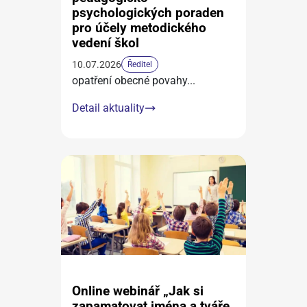
psychologických poraden
pro účely metodického
vedení škol
10.07.2026
Ředitel
opatření obecné povahy
...
Detail aktuality
Online webinář „Jak si
zapamatovat jména a tváře