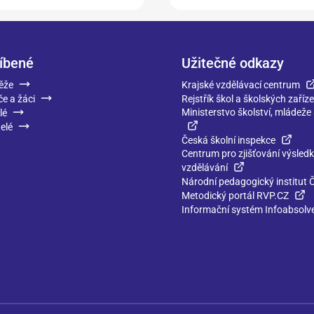
íbené
Užitečné odkazy
ěže
Krajské vzdělávací centrum
če a žáci
Rejstřík škol a školských zaříze
Ministerstvo školství, mládeže
lé
elé
Česká školní inspekce
Centrum pro zjišťování výsled
vzdělávání
Národní pedagogický institut 
Metodický portál RVP.CZ
Informační systém Infoabsolv