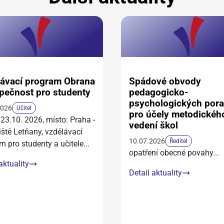
ávací program Obrana
Spádové obvody
pečnost pro studenty
pedagogicko-
psychologických por
2026
Učitel
pro účely metodickéh
 23.10. 2026, místo: Praha -
vedení škol
iště Letňany, vzdělávací
10.07.2026
Ředitel
m pro studenty a učitele
...
opatření obecné povahy
...
aktuality
Detail aktuality