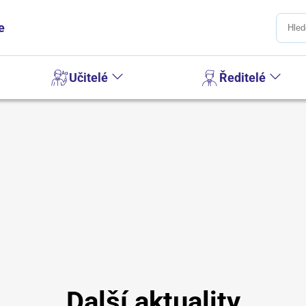
e
Učitelé
Ředitelé
Další aktuality