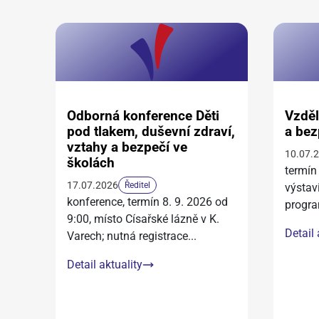
Odborná konference Děti
Vzděl
pod tlakem, duševní zdraví,
a bez
vztahy a bezpečí ve
10.07.
školách
termín
17.07.2026
Ředitel
výstav
konference, termín 8. 9. 2026 od
progra
9:00, místo Císařské lázně v K.
Detail 
Varech; nutná registrace
...
Detail aktuality