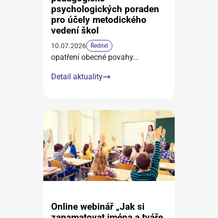
psychologických poraden
pro účely metodického
vedení škol
10.07.2026
Ředitel
opatření obecné povahy
...
Detail aktuality
Online webinář „Jak si
zapamatovat jména a tváře