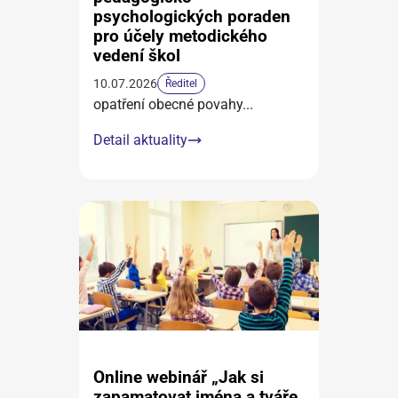
psychologických poraden
pro účely metodického
vedení škol
10.07.2026
Ředitel
opatření obecné povahy
...
Detail aktuality
Online webinář „Jak si
zapamatovat jména a tváře