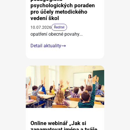
psychologických poraden
pro účely metodického
vedení škol
10.07.2026
Ředitel
opatření obecné povahy
...
Detail aktuality
Online webinář „Jak si
zapamatovat jména a tváře