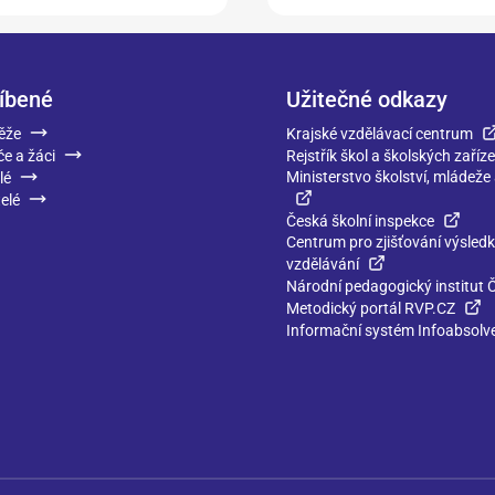
íbené
Užitečné odkazy
ěže
Krajské vzdělávací centrum
če a žáci
Rejstřík škol a školských zaříze
Ministerstvo školství, mládeže
lé
elé
Česká školní inspekce
Centrum pro zjišťování výsled
vzdělávání
Národní pedagogický institut 
Metodický portál RVP.CZ
Informační systém Infoabsolv