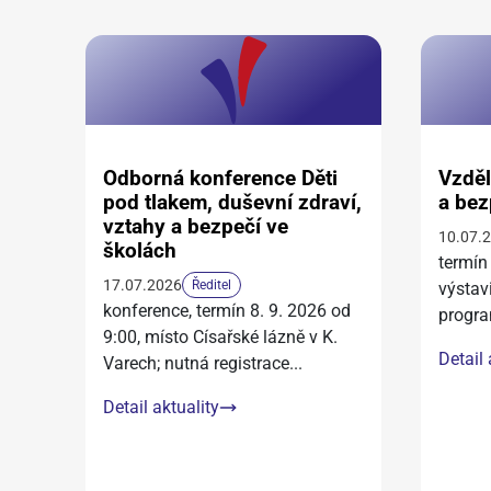
Odborná konference Děti
Vzděl
pod tlakem, duševní zdraví,
a bez
vztahy a bezpečí ve
10.07.
školách
termín
17.07.2026
Ředitel
výstav
konference, termín 8. 9. 2026 od
progra
9:00, místo Císařské lázně v K.
Detail 
Varech; nutná registrace
...
Detail aktuality