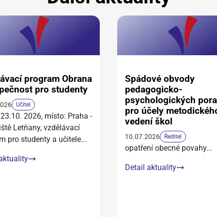
ávací program Obrana
Spádové obvody
pečnost pro studenty
pedagogicko-
psychologických por
2026
Učitel
pro účely metodickéh
 23.10. 2026, místo: Praha -
vedení škol
iště Letňany, vzdělávací
10.07.2026
Ředitel
m pro studenty a učitele
...
opatření obecné povahy
...
aktuality
Detail aktuality