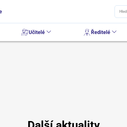
e
Učitelé
Ředitelé
Další aktuality