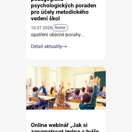
psychologických poraden
pro účely metodického
vedení škol
10.07.2026
Ředitel
opatření obecné povahy
...
Detail aktuality
Online webinář „Jak si
zapamatovat jména a tváře