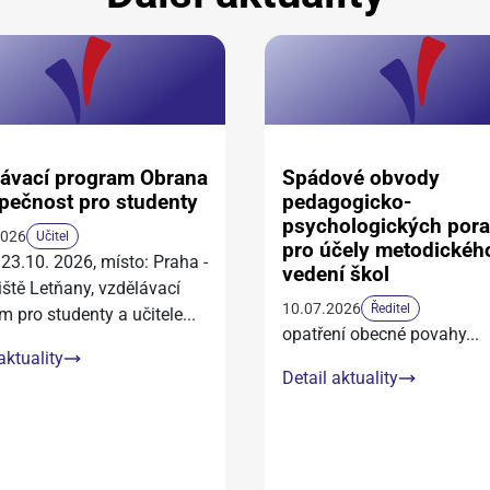
ávací program Obrana
Spádové obvody
pečnost pro studenty
pedagogicko-
psychologických por
2026
Učitel
pro účely metodickéh
 23.10. 2026, místo: Praha -
vedení škol
iště Letňany, vzdělávací
10.07.2026
Ředitel
m pro studenty a učitele
...
opatření obecné povahy
...
aktuality
Detail aktuality