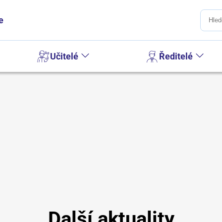
e
Učitelé
Ředitelé
Další aktuality