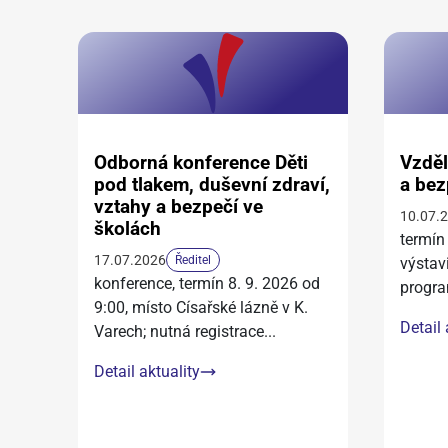
Odborná konference Děti
Vzděl
pod tlakem, duševní zdraví,
a bez
vztahy a bezpečí ve
10.07.
školách
termín
17.07.2026
Ředitel
výstav
konference, termín 8. 9. 2026 od
progra
9:00, místo Císařské lázně v K.
Detail 
Varech; nutná registrace
...
Detail aktuality