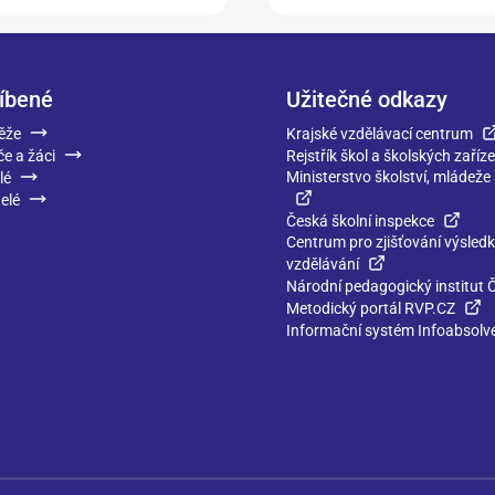
íbené
Užitečné odkazy
ěže
Krajské vzdělávací centrum
če a žáci
Rejstřík škol a školských zaříze
Ministerstvo školství, mládeže
lé
elé
Česká školní inspekce
Centrum pro zjišťování výsled
vzdělávání
Národní pedagogický institut 
Metodický portál RVP.CZ
Informační systém Infoabsolv