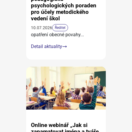
psychologických poraden
pro účely metodického
vedení škol
10.07.2026
Ředitel
opatření obecné povahy
...
Detail aktuality
Online webinář „Jak si
zapamatovat jména a tváře