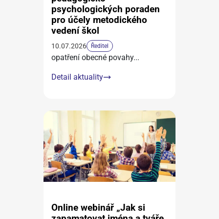
psychologických poraden
pro účely metodického
vedení škol
10.07.2026
Ředitel
opatření obecné povahy
...
Detail aktuality
Online webinář „Jak si
zapamatovat jména a tváře