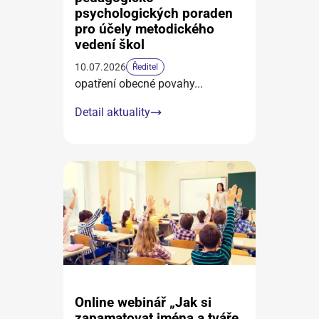
psychologických poraden
pro účely metodického
vedení škol
10.07.2026
Ředitel
opatření obecné povahy
...
Detail aktuality
Online webinář „Jak si
zapamatovat jména a tváře