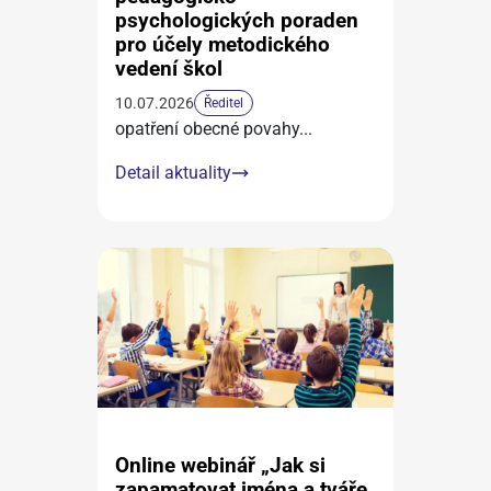
psychologických poraden
pro účely metodického
vedení škol
10.07.2026
Ředitel
opatření obecné povahy
...
Detail aktuality
Online webinář „Jak si
zapamatovat jména a tváře