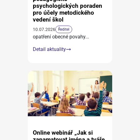
psychologických poraden
pro účely metodického
vedení škol
10.07.2026
Ředitel
opatření obecné povahy
...
Detail aktuality
Online webinář „Jak si
zapamatovat jména a tváře