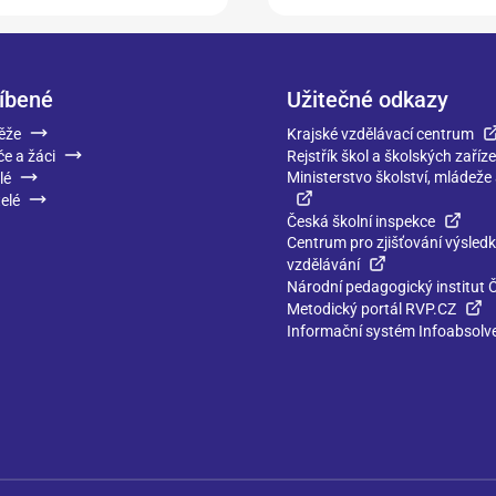
íbené
Užitečné odkazy
ěže
Krajské vzdělávací centrum
če a žáci
Rejstřík škol a školských zaříze
Ministerstvo školství, mládeže
lé
elé
Česká školní inspekce
Centrum pro zjišťování výsled
vzdělávání
Národní pedagogický institut 
Metodický portál RVP.CZ
Informační systém Infoabsolv