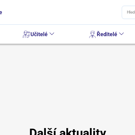
e
Učitelé
Ředitelé
Další aktuality