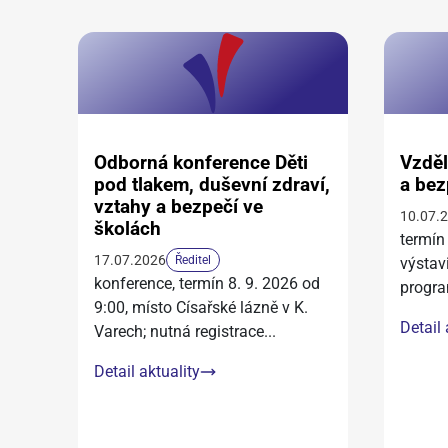
Odborná konference Děti
Vzděl
pod tlakem, duševní zdraví,
a bez
vztahy a bezpečí ve
10.07.
školách
termín
17.07.2026
Ředitel
výstav
konference, termín 8. 9. 2026 od
progra
9:00, místo Císařské lázně v K.
Detail 
Varech; nutná registrace
...
Detail aktuality