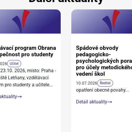
ávací program Obrana
Spádové obvody
pečnost pro studenty
pedagogicko-
psychologických por
2026
Učitel
pro účely metodickéh
 23.10. 2026, místo: Praha -
vedení škol
iště Letňany, vzdělávací
10.07.2026
Ředitel
m pro studenty a učitele
...
opatření obecné povahy
...
aktuality
Detail aktuality