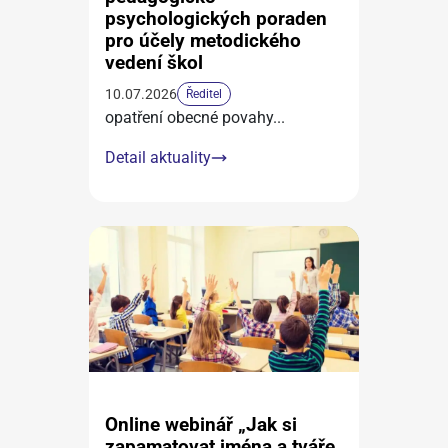
psychologických poraden
pro účely metodického
vedení škol
10.07.2026
Ředitel
opatření obecné povahy
...
Detail aktuality
Online webinář „Jak si
zapamatovat jména a tváře