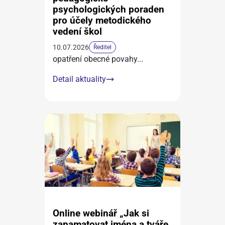
psychologických poraden
pro účely metodického
vedení škol
10.07.2026
Ředitel
opatření obecné povahy
...
Detail aktuality
Online webinář „Jak si
zapamatovat jména a tváře