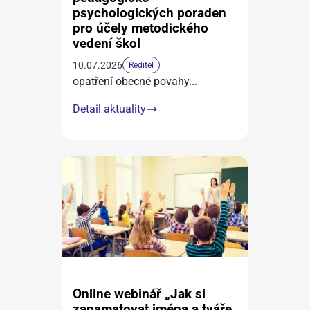
psychologických poraden
pro účely metodického
vedení škol
10.07.2026
Ředitel
opatření obecné povahy
...
Detail aktuality
Online webinář „Jak si
zapamatovat jména a tváře