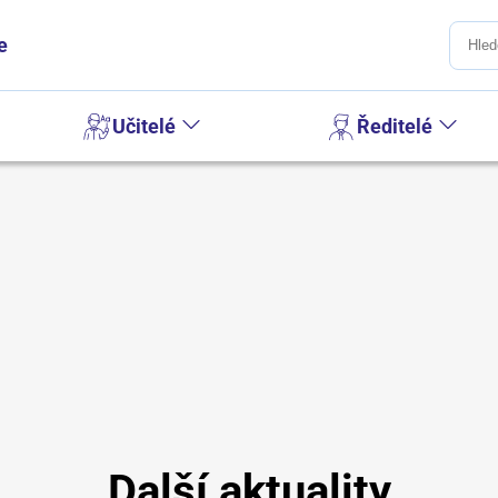
e
Učitelé
Ředitelé
Další aktuality