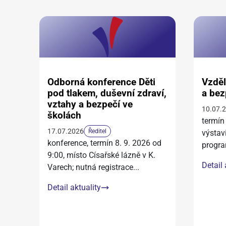
Odborná konference Děti
Vzděl
pod tlakem, duševní zdraví,
a bez
vztahy a bezpečí ve
10.07.
školách
termín
17.07.2026
Ředitel
výstav
konference, termín 8. 9. 2026 od
progra
9:00, místo Císařské lázně v K.
Detail 
Varech; nutná registrace
...
Detail aktuality