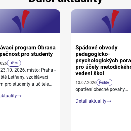
ávací program Obrana
Spádové obvody
pečnost pro studenty
pedagogicko-
psychologických por
2026
Učitel
pro účely metodickéh
 23.10. 2026, místo: Praha -
vedení škol
iště Letňany, vzdělávací
10.07.2026
Ředitel
m pro studenty a učitele
...
opatření obecné povahy
...
aktuality
Detail aktuality