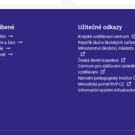
íbené
Užitečné odkazy
ěže
Krajské vzdělávací centrum
če a žáci
Rejstřík škol a školských zaříze
Ministerstvo školství, mládeže
lé
elé
Česká školní inspekce
Centrum pro zjišťování výsled
vzdělávání
Národní pedagogický institut 
Metodický portál RVP.CZ
Informační systém Infoabsolv