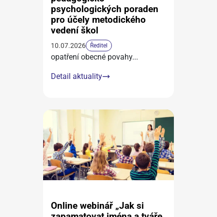
psychologických poraden
pro účely metodického
vedení škol
10.07.2026
Ředitel
opatření obecné povahy
...
Detail aktuality
Online webinář „Jak si
zapamatovat jména a tváře