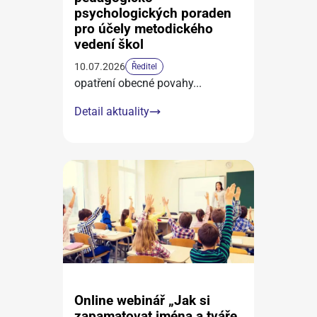
psychologických poraden
pro účely metodického
vedení škol
10.07.2026
Ředitel
opatření obecné povahy
...
Detail aktuality
Online webinář „Jak si
zapamatovat jména a tváře