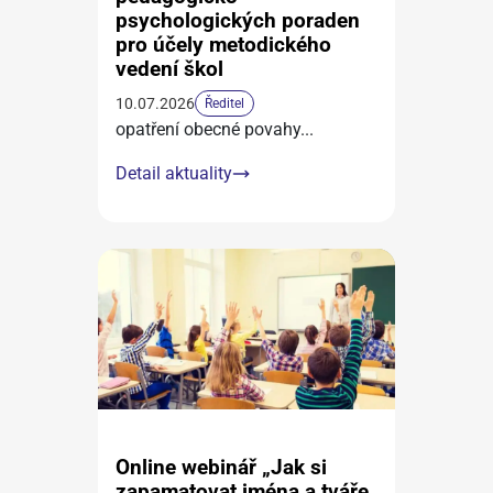
psychologických poraden
pro účely metodického
vedení škol
10.07.2026
Ředitel
opatření obecné povahy
...
Detail aktuality
Online webinář „Jak si
zapamatovat jména a tváře