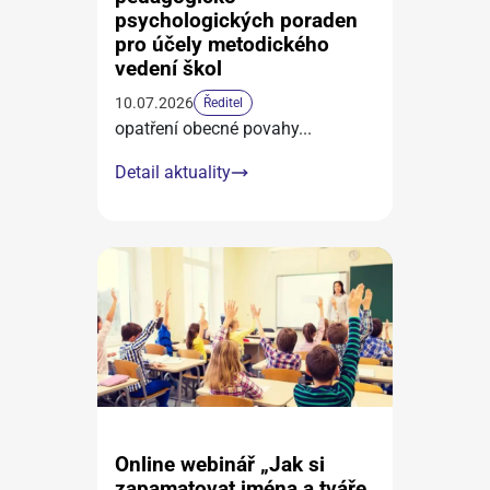
psychologických poraden
pro účely metodického
vedení škol
10.07.2026
Ředitel
opatření obecné povahy
...
Detail aktuality
Online webinář „Jak si
zapamatovat jména a tváře