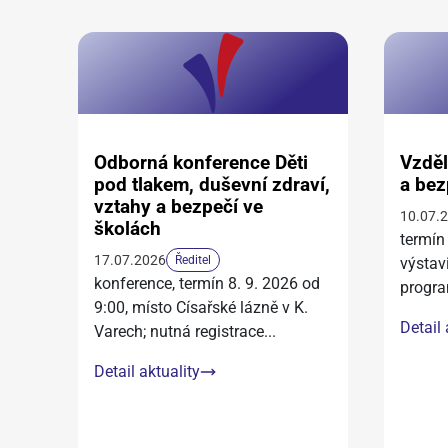
Odborná konference Děti
Vzděl
pod tlakem, duševní zdraví,
a bez
vztahy a bezpečí ve
10.07.
školách
termín
17.07.2026
Ředitel
výstav
konference, termín 8. 9. 2026 od
progra
9:00, místo Císařské lázně v K.
Detail 
Varech; nutná registrace
...
Detail aktuality