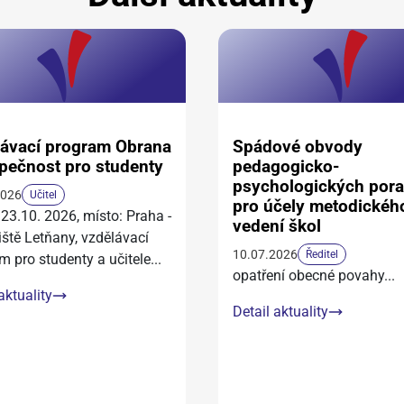
ávací program Obrana
Spádové obvody
pečnost pro studenty
pedagogicko-
psychologických por
2026
Učitel
pro účely metodickéh
 23.10. 2026, místo: Praha -
vedení škol
iště Letňany, vzdělávací
10.07.2026
Ředitel
m pro studenty a učitele
...
opatření obecné povahy
...
aktuality
Detail aktuality