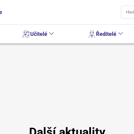
e
Učitelé
Ředitelé
Další aktuality