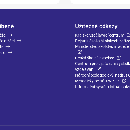
íbené
Užitečné odkazy
ěže
Krajské vzdělávací centrum
če a žáci
Rejstřík škol a školských zaříze
Ministerstvo školství, mládeže
lé
elé
Česká školní inspekce
Centrum pro zjišťování výsled
vzdělávání
Národní pedagogický institut 
Metodický portál RVP.CZ
Informační systém Infoabsolv