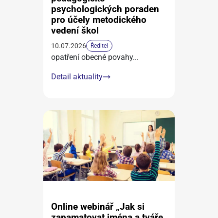
psychologických poraden
pro účely metodického
vedení škol
10.07.2026
Ředitel
opatření obecné povahy
...
Detail aktuality
Online webinář „Jak si
zapamatovat jména a tváře