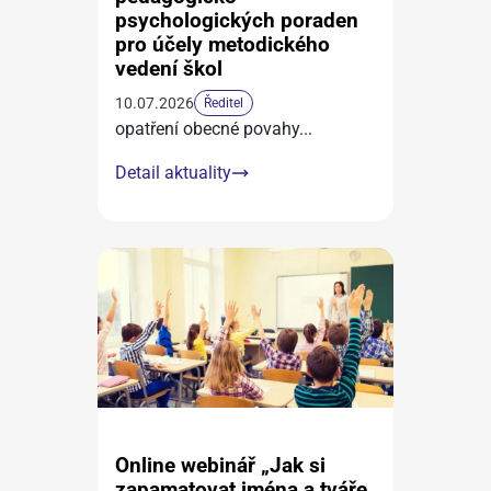
psychologických poraden
pro účely metodického
vedení škol
10.07.2026
Ředitel
opatření obecné povahy
...
Detail aktuality
Online webinář „Jak si
zapamatovat jména a tváře