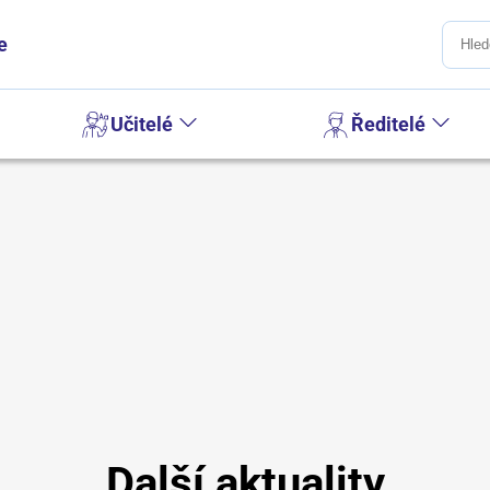
e
Učitelé
Ředitelé
Další aktuality