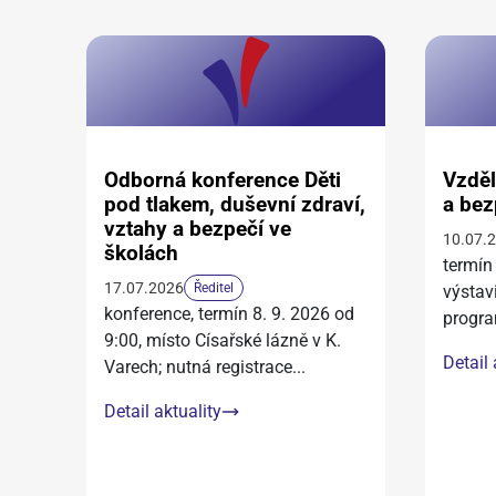
Odborná konference Děti
Vzděl
pod tlakem, duševní zdraví,
a bez
vztahy a bezpečí ve
10.07.
školách
termín
17.07.2026
Ředitel
výstav
konference, termín 8. 9. 2026 od
progra
9:00, místo Císařské lázně v K.
Detail 
Varech; nutná registrace
...
Detail aktuality