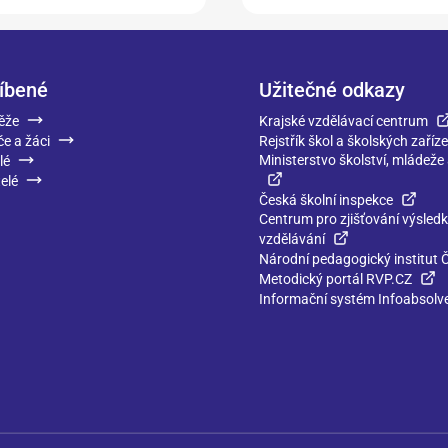
íbené
Užitečné odkazy
ěže
Krajské vzdělávací centrum
če a žáci
Rejstřík škol a školských zaříze
Ministerstvo školství, mládeže
lé
elé
Česká školní inspekce
Centrum pro zjišťování výsled
vzdělávání
Národní pedagogický institut 
Metodický portál RVP.CZ
Informační systém Infoabsolv