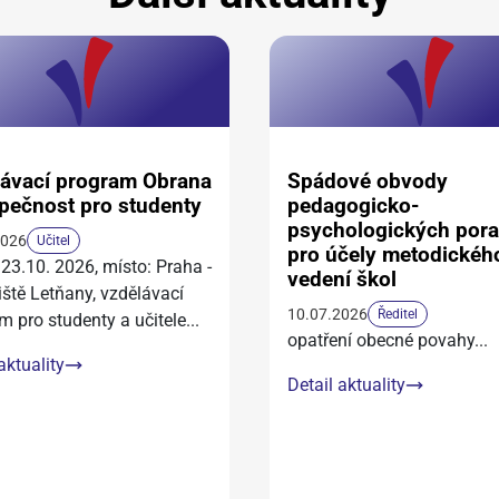
ávací program Obrana
Spádové obvody
pečnost pro studenty
pedagogicko-
psychologických por
2026
Učitel
pro účely metodickéh
 23.10. 2026, místo: Praha -
vedení škol
iště Letňany, vzdělávací
10.07.2026
Ředitel
m pro studenty a učitele
...
opatření obecné povahy
...
aktuality
Detail aktuality