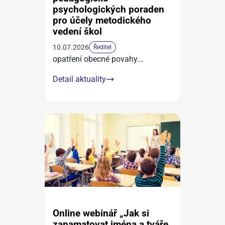
psychologických poraden
pro účely metodického
vedení škol
10.07.2026
Ředitel
opatření obecné povahy
...
Detail aktuality
Online webinář „Jak si
zapamatovat jména a tváře