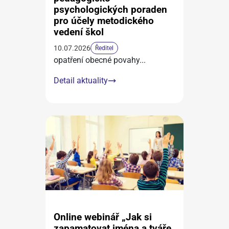
psychologických poraden
pro účely metodického
vedení škol
10.07.2026
Ředitel
opatření obecné povahy
...
Detail aktuality
Online webinář „Jak si
zapamatovat jména a tváře