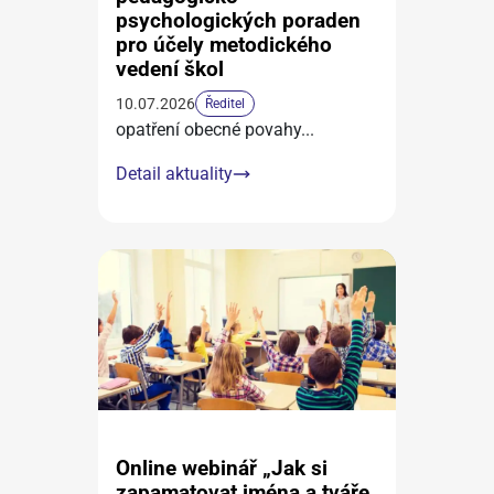
psychologických poraden
pro účely metodického
vedení škol
10.07.2026
Ředitel
opatření obecné povahy
...
Detail aktuality
Online webinář „Jak si
zapamatovat jména a tváře