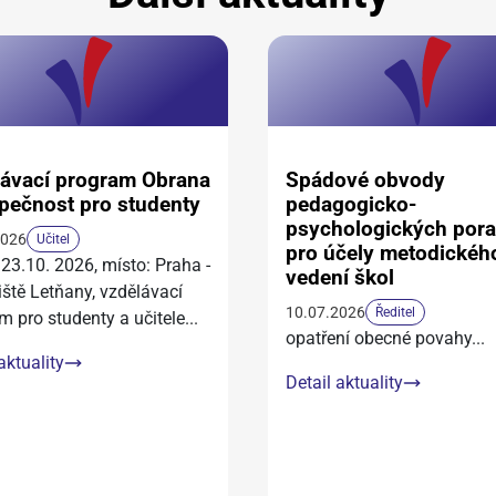
ávací program Obrana
Spádové obvody
pečnost pro studenty
pedagogicko-
psychologických por
2026
Učitel
pro účely metodickéh
 23.10. 2026, místo: Praha -
vedení škol
iště Letňany, vzdělávací
10.07.2026
Ředitel
m pro studenty a učitele
...
opatření obecné povahy
...
aktuality
Detail aktuality