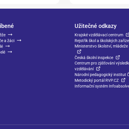
íbené
Užitečné odkazy
ěže
Krajské vzdělávací centrum
če a žáci
Rejstřík škol a školských zaříze
Ministerstvo školství, mládeže
lé
elé
Česká školní inspekce
Centrum pro zjišťování výsled
vzdělávání
Národní pedagogický institut 
Metodický portál RVP.CZ
Informační systém Infoabsolv