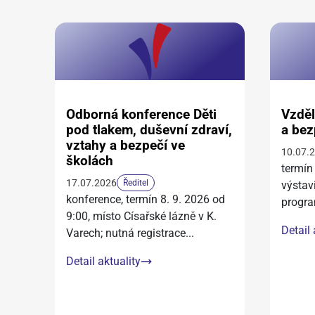
Odborná konference Děti
Vzděl
pod tlakem, duševní zdraví,
a bez
vztahy a bezpečí ve
10.07.
školách
termín
17.07.2026
Ředitel
výstav
konference, termín 8. 9. 2026 od
progra
9:00, místo Císařské lázně v K.
Detail 
Varech; nutná registrace
...
Detail aktuality