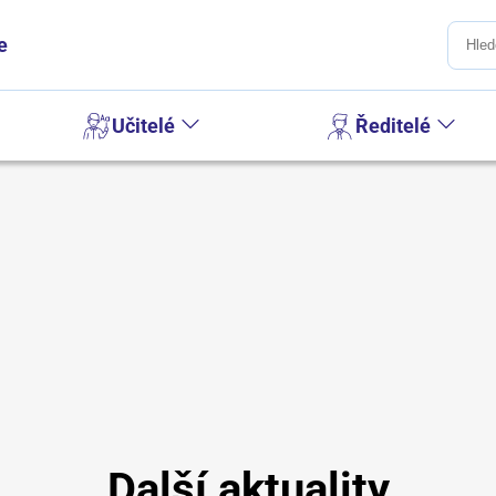
e
Učitelé
Ředitelé
Další aktuality