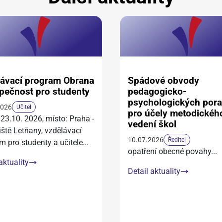
ávací program Obrana
Spádové obvody
pečnost pro studenty
pedagogicko-
psychologických por
2026
Učitel
pro účely metodickéh
 23.10. 2026, místo: Praha -
vedení škol
iště Letňany, vzdělávací
10.07.2026
Ředitel
m pro studenty a učitele
...
opatření obecné povahy
...
aktuality
Detail aktuality