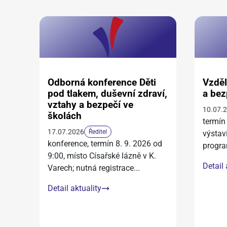
Odborná konference Děti
Vzděl
pod tlakem, duševní zdraví,
a bez
vztahy a bezpečí ve
10.07.
školách
termín
17.07.2026
Ředitel
výstav
konference, termín 8. 9. 2026 od
progra
9:00, místo Císařské lázně v K.
Detail 
Varech; nutná registrace
...
Detail aktuality