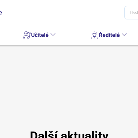
e
Učitelé
Ředitelé
Další aktuality