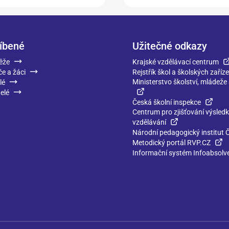
íbené
Užitečné odkazy
ěže
Krajské vzdělávací centrum
če a žáci
Rejstřík škol a školských zaříze
Ministerstvo školství, mládeže
lé
elé
Česká školní inspekce
Centrum pro zjišťování výsled
vzdělávání
Národní pedagogický institut 
Metodický portál RVP.CZ
Informační systém Infoabsolv