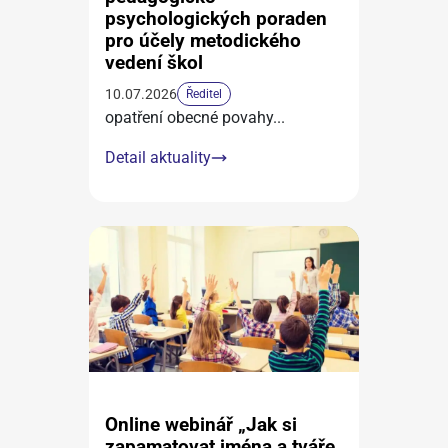
psychologických poraden
pro účely metodického
vedení škol
10.07.2026
Ředitel
opatření obecné povahy
...
Detail aktuality
Online webinář „Jak si
zapamatovat jména a tváře