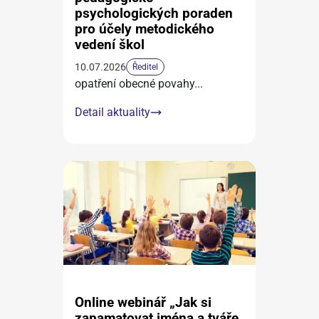
psychologických poraden
pro účely metodického
vedení škol
10.07.2026
Ředitel
opatření obecné povahy
...
Detail aktuality
Online webinář „Jak si
zapamatovat jména a tváře