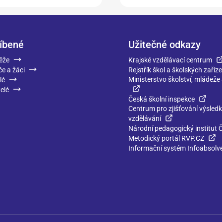
íbené
Užitečné odkazy
ěže
Krajské vzdělávací centrum
če a žáci
Rejstřík škol a školských zaříze
Ministerstvo školství, mládeže
lé
elé
Česká školní inspekce
Centrum pro zjišťování výsled
vzdělávání
Národní pedagogický institut 
Metodický portál RVP.CZ
Informační systém Infoabsolv