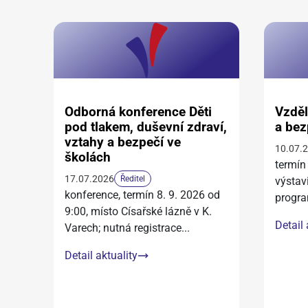
Odborná konference Děti
Vzděl
pod tlakem, duševní zdraví,
a bez
vztahy a bezpečí ve
10.07.
školách
termín
17.07.2026
Ředitel
výstav
konference, termín 8. 9. 2026 od
progra
9:00, místo Císařské lázně v K.
Detail 
Varech; nutná registrace
...
Detail aktuality