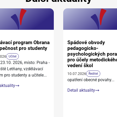
ávací program Obrana
Spádové obvody
pečnost pro studenty
pedagogicko-
psychologických por
2026
Učitel
pro účely metodickéh
 23.10. 2026, místo: Praha -
vedení škol
iště Letňany, vzdělávací
10.07.2026
Ředitel
m pro studenty a učitele
...
opatření obecné povahy
...
aktuality
Detail aktuality