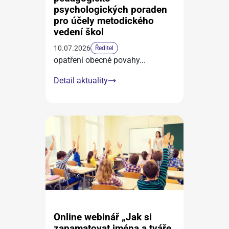
psychologických poraden
pro účely metodického
vedení škol
10.07.2026
Ředitel
opatření obecné povahy
...
Detail aktuality
Online webinář „Jak si
zapamatovat jména a tváře